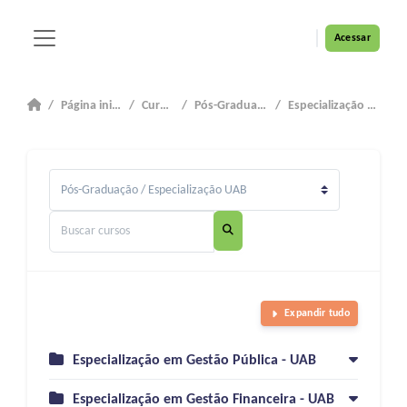
Ir para o conteúdo principal
Acessar
Painel lateral
Página inicial
Cursos
Pós-Graduação
Especialização UAB
Categorias de Cursos
Buscar cursos
Buscar cursos
Expandir tudo
Especialização em Gestão Pública - UAB
Especialização em Gestão Financeira - UAB